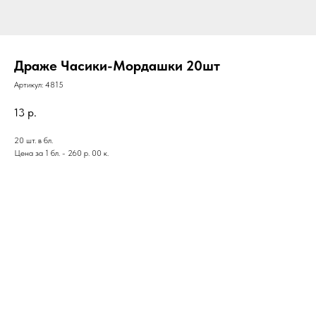
Драже Часики-Мордашки 20шт
Артикул:
4815
13
р.
20 шт. в бл.
Цена за 1 бл. - 260 р. 00 к.