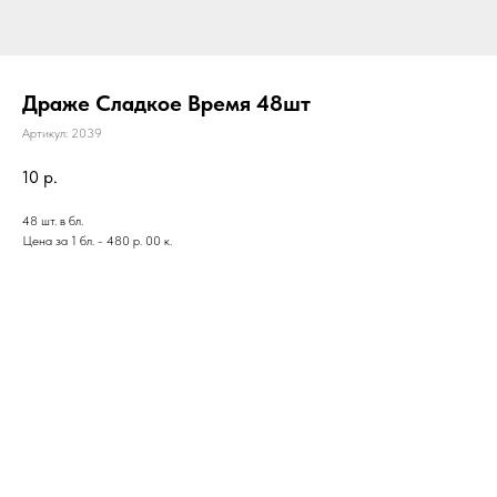
Драже Сладкое Время 48шт
Артикул:
2039
10
р.
48 шт. в бл.
Цена за 1 бл. - 480 р. 00 к.