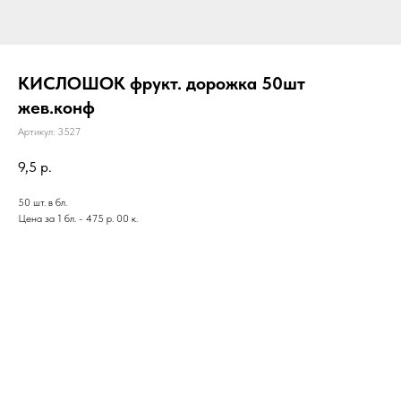
КИСЛОШОК фрукт. дорожка 50шт
жев.конф
Артикул:
3527
9,5
р.
50 шт. в бл.
Цена за 1 бл. - 475 р. 00 к.