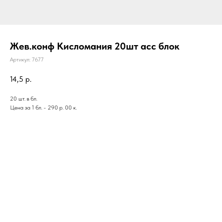
Жев.конф Кисломания 20шт асс блок
Артикул:
7677
14,5
р.
20 шт. в бл.
Цена за 1 бл. - 290 р. 00 к.