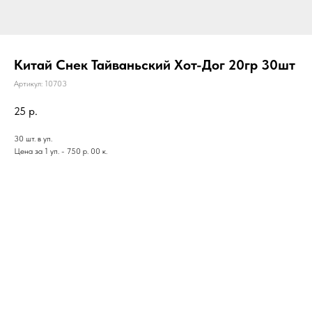
Китай Снек Тайваньский Хот-Дог 20гр 30шт
Артикул:
10703
25
р.
30 шт. в уп.
Цена за 1 уп. - 750 р. 00 к.